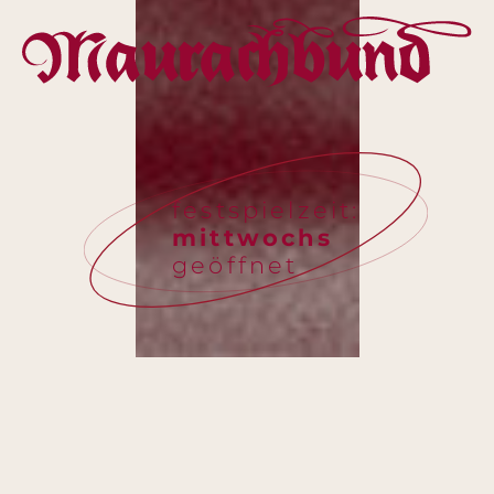
festspielzeit:
mittwochs
geöffnet